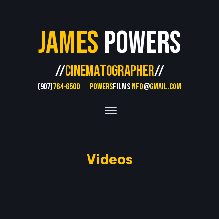
James
Powers
//
CINEMATOGRAPHER
//
(907)
764-6500
POWERS
FILMS
INFO
@
GMAIL.COM
Videos